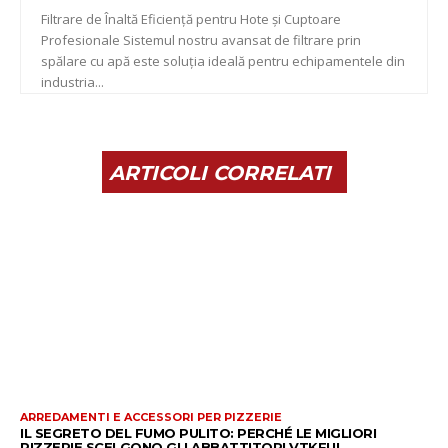
Filtrare de Înaltă Eficiență pentru Hote și Cuptoare
Profesionale Sistemul nostru avansat de filtrare prin
spălare cu apă este soluția ideală pentru echipamentele din
industria...
ARTICOLI CORRELATI
ARREDAMENTI E ACCESSORI PER PIZZERIE
IL SEGRETO DEL FUMO PULITO: PERCHÉ LE MIGLIORI
PIZZERIE SCELGONO GLI ABBATTITORI VTKFUL.