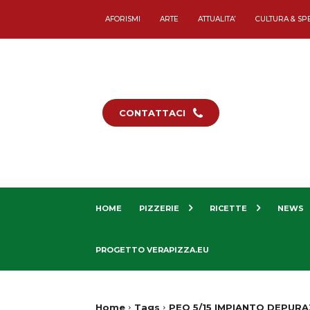
AFORISMI
ARTE
ATTUALITA’
CULTURA & SP
CONTATTACI
HOME
PIZZERIE
RICETTE
NEWS
PROGETTO VERAPIZZA.EU
Home
Tags
PEO 5/15 IMPIANTO DEPUR