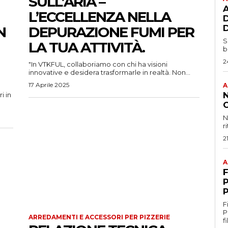
SULL’ARIA –
A
L’ECCELLENZA NELLA
N
DEPURAZIONE FUMI PER
S
LA TUA ATTIVITÀ.
b
2
"In VTKFUL, collaboriamo con chi ha visioni
innovative e desidera trasformarle in realtà. Non...
17 Aprile 2025
A
i in
N
r
2
A
F
P
F
Profe
ARREDAMENTI E ACCESSORI PER PIZZERIE
f