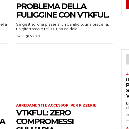
PROBLEMA DELLA
FULIGGINE CON VTKFUL.
ella
Se gestisci una pizzeria, un panificio, una braceria,
un girarrosto o utilizzi una caldaia...
24 Luglio 2026
A
I
P
L
ARREDAMENTI E ACCESSORI PER PIZZERIE
d
N
VTKFUL: ZERO
2
 A
COMPROMESSI
A