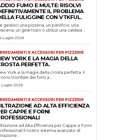
DDIO FUMO E MULTE: RISOLVI
DEFINITIVAMENTE IL PROBLEMA
DELLA FULIGGINE CON VTKFUL.
e gestisci una pizzeria, un panificio, una
raceria, un girarrosto o utilizzi una caldaia...
4 Luglio 2026
RREDAMENTI E ACCESSORI PER PIZZERIE
NEW YORK E LA MAGIA DELLA
CROSTA PERFETTA.
ew York e la magia della crosta perfetta: il
itorno trionfale dei forni a...
1 Luglio 2026
RREDAMENTI E ACCESSORI PER PIZZERIE
ILTRAZIONE AD ALTA EFFICIENZA
ER CAPPE E FORNI
PROFESSIONALI
iltrazione ad Alta Efficienza per Cappe e Forni
ssionali Il nostro sistema avanzato di
iltrazione...